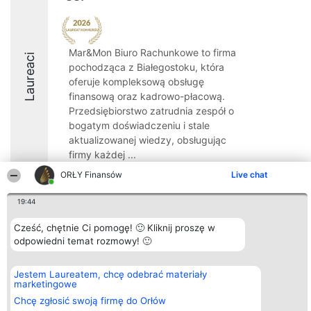
Mar&Mon Biuro Rachunkowe to firma
Laureaci
pochodząca z Białegostoku, która
oferuje kompleksową obsługę
finansową oraz kadrowo-płacową.
Przedsiębiorstwo zatrudnia zespół o
bogatym doświadczeniu i stale
aktualizowanej wiedzy, obsługując
firmy każdej ...
ORŁY Finansów
Live chat
8.7
19:44
Cześć, chętnie Ci pomogę! 🙂 Kliknij proszę w
Organizator plebiscytu
Plebiscyt
Kontakt
Bright Side Solutions sp. z o.
odpowiedni temat rozmowy! 🙂
Laureaci
Kontakt
o. sp. k.
Lista
ul. Ruska 22
wszystkich
Wrocław 50-079
Laureatów
Jestem Laureatem, chcę odebrać materiały
KRS 0000749100 | Regon
Zasady
marketingowe
381313360 | NIP 8943132676
Regulamin
Chcę zgłosić swoją firmę do Orłów
+48 508 492 400
Polityka