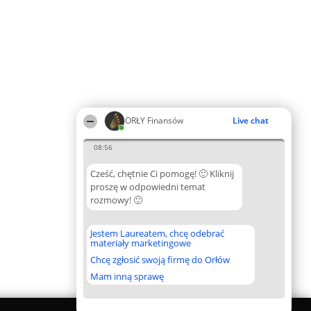
ORŁY Finansów
Live chat
08:56
Cześć, chętnie Ci pomogę! 🙂 Kliknij
proszę w odpowiedni temat
rozmowy! 🙂
Jestem Laureatem, chcę odebrać
materiały marketingowe
Chcę zgłosić swoją firmę do Orłów
Mam inną sprawę