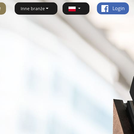
ę
Login
Inne branże