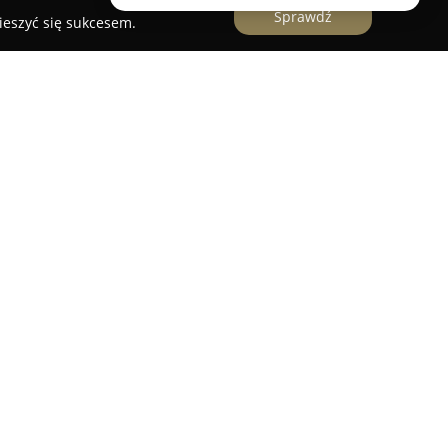
Sprawdź
ieszyć się sukcesem.
t Bitcoin - Cashify Białystok
 kantorów kryptowalut oraz bitomatów, świadcząca
ut na terenie Polski. W oddziale zlokalizowanym
ła Stefana Wyszyńskiego 2/lok. 17, Wejście A,
raz intuicyjne transakcje, przeznaczone zarówno
czeniem, jak i zaawansowanych użytkowników.
 kryptowalut, w tym Bitcoina (BTC), Ethereum
 aktywów cyfrowych. Warunki dokonywanych
bawione ukrytych kosztów.
 na transparentność kursów oraz jasność zasad
c wszelkie transakcje z zachowaniem