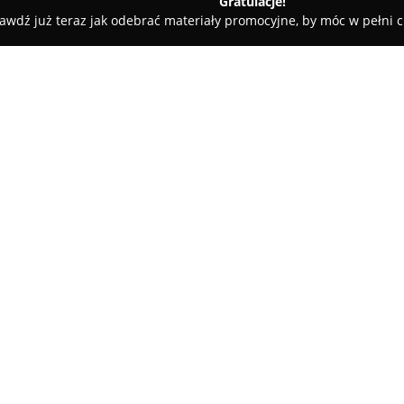
Gratulacje!
awdź już teraz jak odebrać materiały promocyjne, by móc w pełni c
iany Walut, Leasing Samochodowy - Białystok
Kantor Kryptowalu
 Białystok
O firmie:
Cashify
to rozwijająca się sieć
usługi wymiany wirtualnych wal
w Białymstoku, przy ul. Kardyna
placówka oferuje bezpieczne o
dla osób z niewielkim doświad
Oferta obejmuje wymianę wielu
17, Wejście A
(ETH) oraz ponad 460 różnych
transakcji są przejrzyste i poz
Firma zwraca szczególną uwagę
pobierania prowizji, realizują