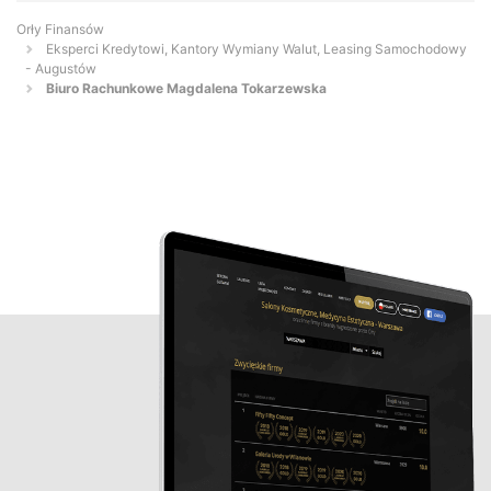
Orły Finansów
Eksperci Kredytowi, Kantory Wymiany Walut, Leasing Samochodowy
- Augustów
Biuro Rachunkowe Magdalena Tokarzewska