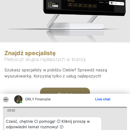
Znajdź specjalistę
Plebiscyt skupia najlepszych w branży
Szukasz specjalisty w pobliżu Ciebie? Sprawdź naszą
wyszukiwarkę. Korzystaj tylko z usług najlepszych!
Szukaj
ORŁY Finansów
Live chat
23:02
Cześć, chętnie Ci pomogę! 🙂 Kliknij proszę w
odpowiedni temat rozmowy! 🙂