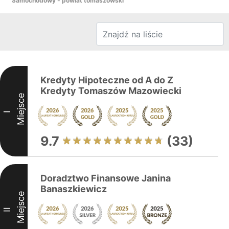
Samochodowy - powiat tomaszowski
Kredyty Hipoteczne od A do Z
Kredyty Tomaszów Mazowiecki
Miejsce
I
9.7
(33)
Doradztwo Finansowe Janina
Banaszkiewicz
Miejsce
II