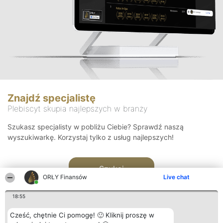
Znajdź specjalistę
Plebiscyt skupia najlepszych w branży
Szukasz specjalisty w pobliżu Ciebie? Sprawdź naszą
wyszukiwarkę. Korzystaj tylko z usług najlepszych!
Szukaj
ORŁY Finansów
Live chat
18:55
Cześć, chętnie Ci pomogę! 🙂 Kliknij proszę w