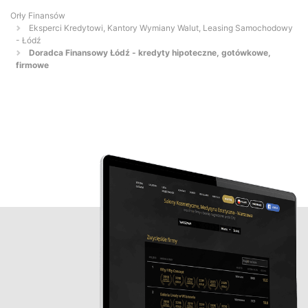
Orły Finansów
Eksperci Kredytowi, Kantory Wymiany Walut, Leasing Samochodowy
- Łódź
Doradca Finansowy Łódź - kredyty hipoteczne, gotówkowe,
firmowe