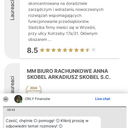
Laureaci
skoncentrowana na doradztwie
zarządczym i wdrażaniu nowoczesnych
rozwiązań wspomagających
funkcjonowanie przedsiębiorstw.
Siedziba firmy mieści się w Wrześni,
przy ulicy Kutrzeby 17a/31. Głównym
obszarem ...
8.5
MM BIURO RACHUNKOWE ANNA
SKOBEL ARKADIUSZ SKOBEL S.C.
Laureaci
ORŁY Finansów
Live chat
8.6
09:43
Cześć, chętnie Ci pomogę! 🙂 Kliknij proszę w
Organizator plebiscytu
Plebiscyt
Kontakt
odpowiedni temat rozmowy! 🙂