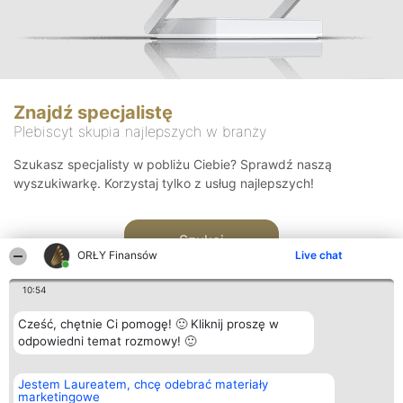
Znajdź specjalistę
Plebiscyt skupia najlepszych w branży
Szukasz specjalisty w pobliżu Ciebie? Sprawdź naszą
wyszukiwarkę. Korzystaj tylko z usług najlepszych!
Szukaj
ORŁY Finansów
Live chat
10:54
Cześć, chętnie Ci pomogę! 🙂 Kliknij proszę w
odpowiedni temat rozmowy! 🙂
Organizator plebiscytu
Plebiscyt
Kontakt
Jestem Laureatem, chcę odebrać materiały
Bright Side Solutions sp. z o.
Laureaci
Kontakt
marketingowe
o. sp. k.
Lista