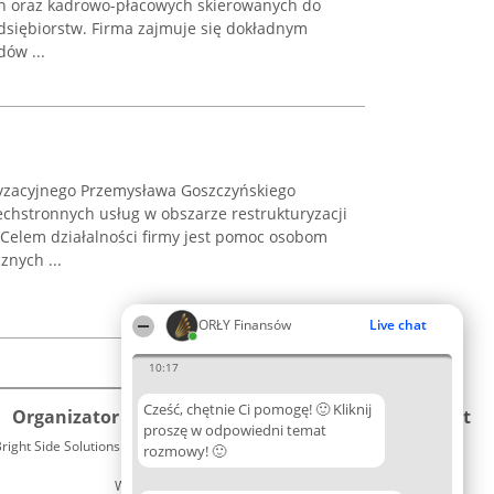
ch oraz kadrowo-płacowych skierowanych do
edsiębiorstw. Firma zajmuje się dokładnym
ów ...
ryzacyjnego Przemysława Goszczyńskiego
chstronnych usług w obszarze restrukturyzacji
Celem działalności firmy jest pomoc osobom
znych ...
ORŁY Finansów
Live chat
10:17
Cześć, chętnie Ci pomogę! 🙂 Kliknij
Organizator plebiscytu
Plebiscyt
Kontakt
proszę w odpowiedni temat
right Side Solutions sp. z o. o. sp. k.
Laureaci
rozmowy! 🙂
Kontakt
ul. Ruska 22
Lista
Wrocław 50-079
wszystkich