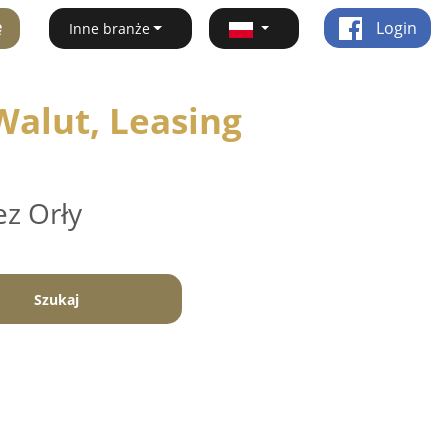
ę
Login
Inne branże
alut, Leasing
ez Orły
Szukaj