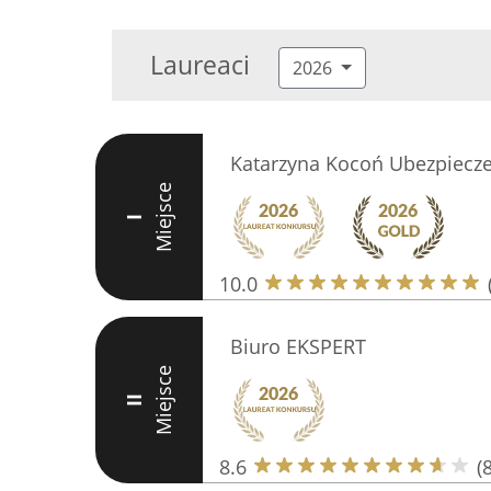
Laureaci
2026
Katarzyna Kocoń Ubezpiecze
Miejsce
I
10.0
Biuro EKSPERT
Miejsce
II
8.6
(8