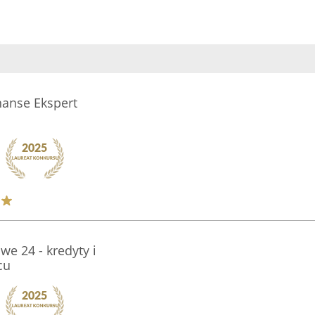
nanse Ekspert
e 24 - kredyty i
cu