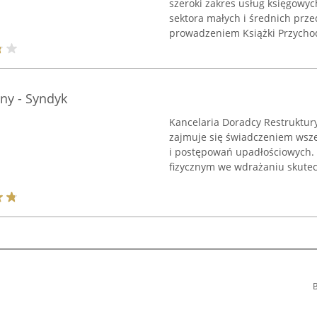
szeroki zakres usług księgowy
sektora małych i średnich prz
prowadzeniem Książki Przychod
ny - Syndyk
Kancelaria Doradcy Restruktu
zajmuje się świadczeniem wsze
i postępowań upadłościowych. 
fizycznym we wdrażaniu skutec
B