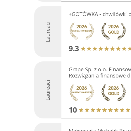
+GOTÓWKA - chwilówki p
Laureaci
9.3
Grape Sp. z o.o. Finanso
Rozwiązania finansowe d
Laureaci
10
Małgorzata Michalik Biu