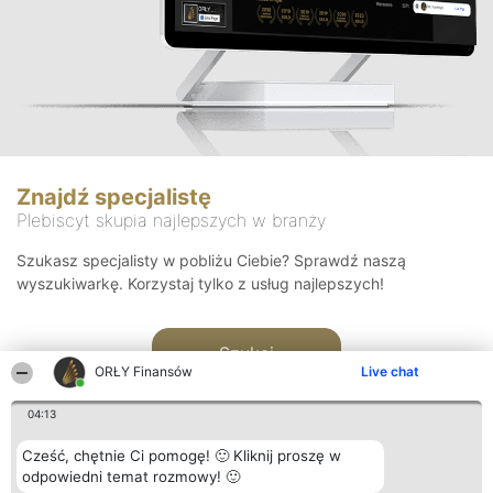
Znajdź specjalistę
Plebiscyt skupia najlepszych w branży
Szukasz specjalisty w pobliżu Ciebie? Sprawdź naszą
wyszukiwarkę. Korzystaj tylko z usług najlepszych!
Szukaj
ORŁY Finansów
Live chat
04:13
Cześć, chętnie Ci pomogę! 🙂 Kliknij proszę w
odpowiedni temat rozmowy! 🙂