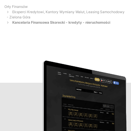
Orły Finansów
Eksperci Kredytowi, Kantory Wymiany Walut, Leasing Samochodowy
- Zielona Góra
Kancelaria Finansowa Skorecki - kredyty - nieruchomości