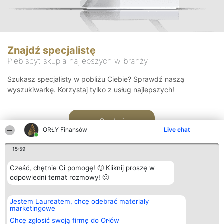
Znajdź specjalistę
Plebiscyt skupia najlepszych w branży
Szukasz specjalisty w pobliżu Ciebie? Sprawdź naszą
wyszukiwarkę. Korzystaj tylko z usług najlepszych!
Szukaj
ORŁY Finansów
Live chat
15:59
Cześć, chętnie Ci pomogę! 🙂 Kliknij proszę w
odpowiedni temat rozmowy! 🙂
Organizator plebiscytu
Plebiscyt
Kontakt
Jestem Laureatem, chcę odebrać materiały
Bright Side Solutions sp. z o.
Laureaci
Kontakt
marketingowe
o. sp. k.
Lista
ul. Ruska 22
wszystkich
Chcę zgłosić swoją firmę do Orłów