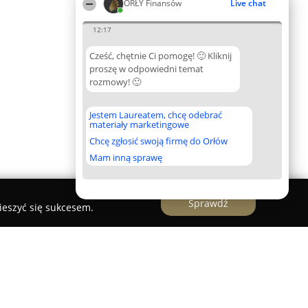
ORŁY Finansów
Live chat
12:17
Cześć, chętnie Ci pomogę! 🙂 Kliknij
proszę w odpowiedni temat
rozmowy! 🙂
Jestem Laureatem, chcę odebrać
materiały marketingowe
Chcę zgłosić swoją firmę do Orłów
Mam inną sprawę
Sprawdź
ieszyć się sukcesem.
kspert Finansowy