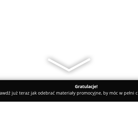
Gratulacje!
awdź już teraz jak odebrać materiały promocyjne, by móc w pełni c
iany Walut, Leasing Samochodowy - Jasło
Dariusz Pawłowski E