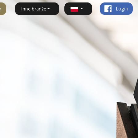
ę
Login
Inne branże