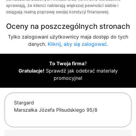
sprawiają, że klienci nabierają większej pewności siebie i
osiągają realną poprawę swojej kondycji finansowej.
Oceny na poszczególnych stronach
Tylko zalogowani użytkownicy maja dostęp do tych
danych.
Kliknij, aby się zalogować.
To Twoja firma
?
Gratulacje!
Sprawdź jak odebrać materiały
promocyjne!
Stargard
Marszałka Józefa Piłsudskiego 95/8