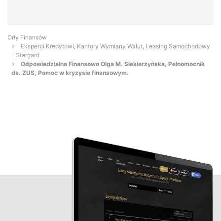
Orły Finansów
Eksperci Kredytowi, Kantory Wymiany Walut, Leasing Samochodowy
- Stargard
Odpowiedzialna Finansowo Olga M. Siekierzyńska, Pełnomocnik
ds. ZUS, Pomoc w kryzysie finansowym.