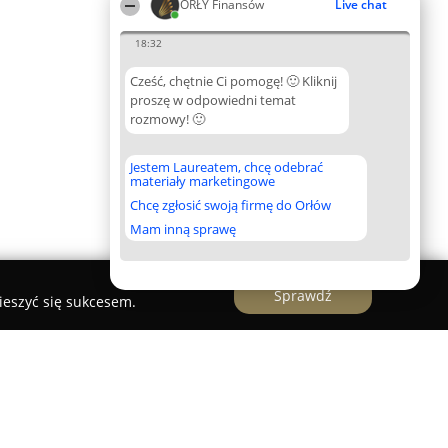
ORŁY Finansów
Live chat
18:32
Cześć, chętnie Ci pomogę! 🙂 Kliknij
proszę w odpowiedni temat
rozmowy! 🙂
Jestem Laureatem, chcę odebrać
materiały marketingowe
Chcę zgłosić swoją firmę do Orłów
Mam inną sprawę
Sprawdź
ieszyć się sukcesem.
 podatkowa