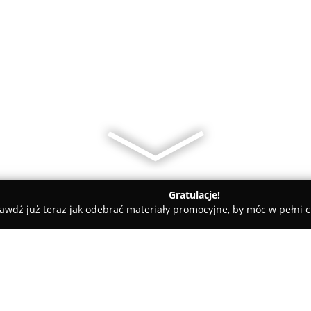
Gratulacje!
awdź już teraz jak odebrać materiały promocyjne, by móc w pełni c
iany Walut, Leasing Samochodowy - Słupsk
Lumar. Kancelaria