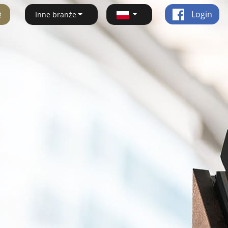
ę
Login
Inne branże