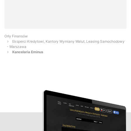
Orły Finansów
Eksperci Kredytowi, Kantory Wymiany Walut, Leasing Samochodowy
- Warszawa
Kancelaria Eminus