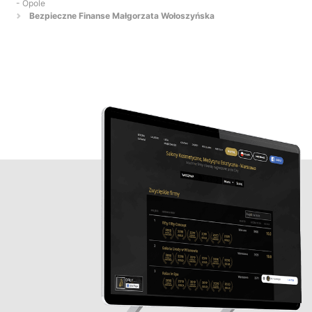
- Opole
Bezpieczne Finanse Małgorzata Wołoszyńska