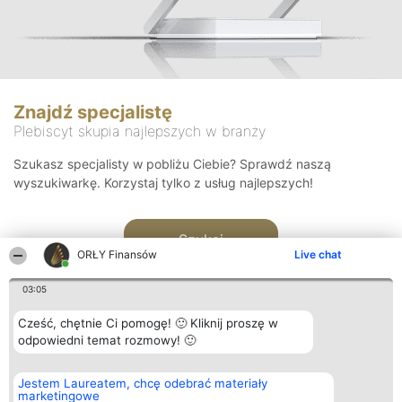
Znajdź specjalistę
Plebiscyt skupia najlepszych w branży
Szukasz specjalisty w pobliżu Ciebie? Sprawdź naszą
wyszukiwarkę. Korzystaj tylko z usług najlepszych!
Szukaj
ORŁY Finansów
Live chat
03:05
Cześć, chętnie Ci pomogę! 🙂 Kliknij proszę w
odpowiedni temat rozmowy! 🙂
Organizator plebiscytu
Plebiscyt
Kontakt
Jestem Laureatem, chcę odebrać materiały
Bright Side Solutions sp. z o.
Laureaci
Kontakt
marketingowe
o. sp. k.
Lista