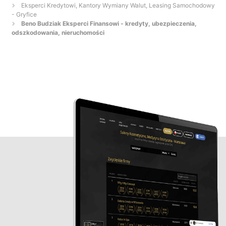
Eksperci Kredytowi, Kantory Wymiany Walut, Leasing Samochodowy
- Gryfice
Beno Budziak Eksperci Finansowi - kredyty, ubezpieczenia,
odszkodowania, nieruchomości