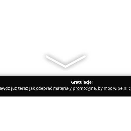
Gratulacje!
awdź już teraz jak odebrać materiały promocyjne, by móc w pełni c
miany Walut, Leasing Samochodowy - Wrocław
Bartosz Markiewi