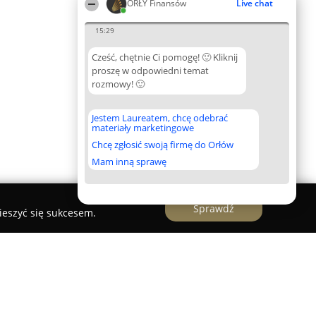
ORŁY Finansów
Live chat
15:29
Cześć, chętnie Ci pomogę! 🙂 Kliknij
proszę w odpowiedni temat
rozmowy! 🙂
Jestem Laureatem, chcę odebrać
materiały marketingowe
Chcę zgłosić swoją firmę do Orłów
Mam inną sprawę
Sprawdź
ieszyć się sukcesem.
cz - Ekspert finansowy