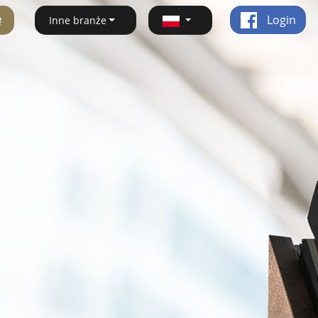
ę
Login
Inne branże