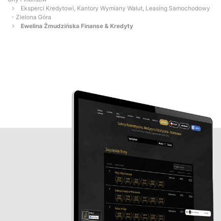
Eksperci Kredytowi, Kantory Wymiany Walut, Leasing Samochodowy
- Zielona Góra
Ewelina Żmudzińska Finanse & Kredyty