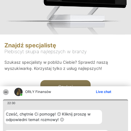
Znajdź specjalistę
Plebiscyt skupia najlepszych w branży
Szukasz specjalisty w pobliżu Ciebie? Sprawdź naszą
wyszukiwarkę. Korzystaj tylko z usług najlepszych!
Szukaj
ORŁY Finansów
Live chat
22:30
Cześć, chętnie Ci pomogę! 🙂 Kliknij proszę w
odpowiedni temat rozmowy! 🙂
Organizator plebiscytu
Plebiscyt
Kontakt