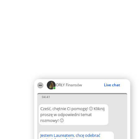
ORŁY Finansów
Live chat
04:41
Cześć, chętnie Ci pomogę! 🙂 Kliknij
proszę w odpowiedni temat
rozmowy! 🙂
Jestem Laureatem, chcę odebrać