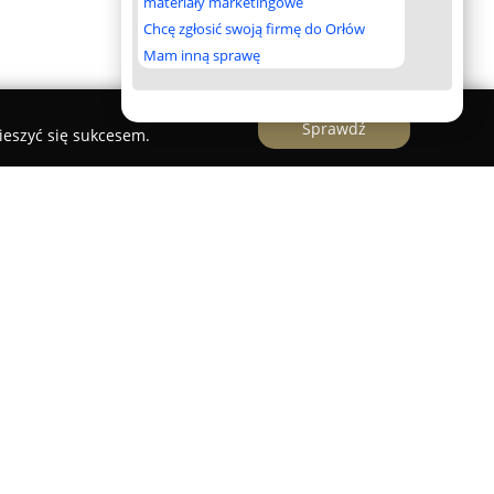
materiały marketingowe
Chcę zgłosić swoją firmę do Orłów
Mam inną sprawę
Sprawdź
ieszyć się sukcesem.
iałające w Gdańsku specjalizuje się w
 usług z zakresu księgowości i rachunkowości,
i instytucje. Oferta obejmuje kompleksową
cową oraz przygotowanie rozliczeń podatkowych
znym. Firma wspiera swoich klientów w