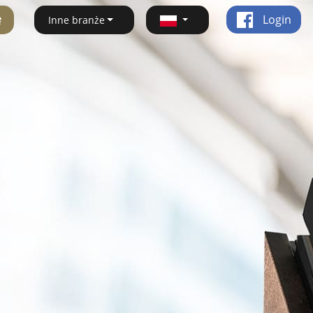
ę
Login
Inne branże