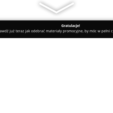
Gratulacje!
awdź już teraz jak odebrać materiały promocyjne, by móc w pełni c
miany Walut, Leasing Samochodowy - Gdańsk
owość, Księgowa Gdańsk | Monika Wiśniewska
T | Księgowość,
O firmie:
wska
Biuro Rachunkowe PERFEKT
dz
świadczeniu szerokiego zakresu
obsługując zarówno firmy, jak 
obsługę księgową, kadrowo-pła
na poziomie miesięcznym i roc