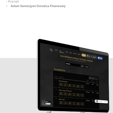
- Poznań
Adam Semerjyan Doradca Finansowy