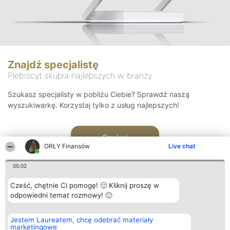
Znajdź specjalistę
Plebiscyt skupia najlepszych w branży
Szukasz specjalisty w pobliżu Ciebie? Sprawdź naszą
wyszukiwarkę. Korzystaj tylko z usług najlepszych!
Szukaj
ORŁY Finansów
Live chat
05:02
Cześć, chętnie Ci pomogę! 🙂 Kliknij proszę w
odpowiedni temat rozmowy! 🙂
Organizator plebiscytu
Plebiscyt
Kontakt
Jestem Laureatem, chcę odebrać materiały
Bright Side Solutions sp. z o.
Laureaci
Kontakt
marketingowe
o. sp. k.
Lista