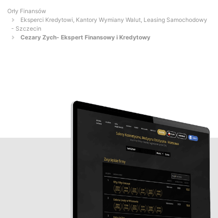
Orły Finansów
Eksperci Kredytowi, Kantory Wymiany Walut, Leasing Samochodowy
- Szczecin
Cezary Zych- Ekspert Finansowy i Kredytowy