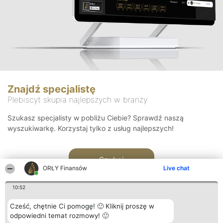
Znajdź specjalistę
Plebiscyt skupia najlepszych w branży
Szukasz specjalisty w pobliżu Ciebie? Sprawdź naszą
wyszukiwarkę. Korzystaj tylko z usług najlepszych!
Szukaj
ORŁY Finansów
Live chat
10:52
Cześć, chętnie Ci pomogę! 🙂 Kliknij proszę w
odpowiedni temat rozmowy! 🙂