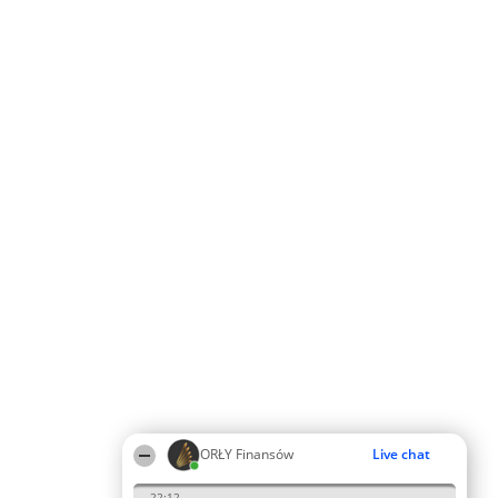
ORŁY Finansów
Live chat
22:12