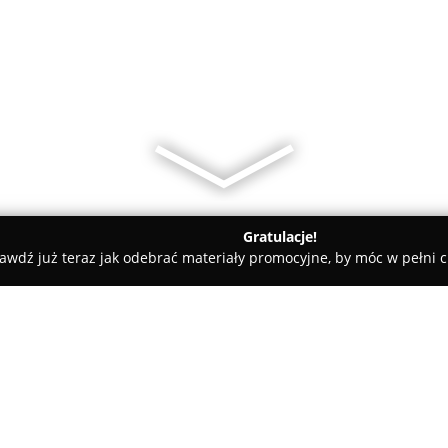
Gratulacje!
awdź już teraz jak odebrać materiały promocyjne, by móc w pełni c
iany Walut, Leasing Samochodowy - Lublin
Kredyt na miarę - 