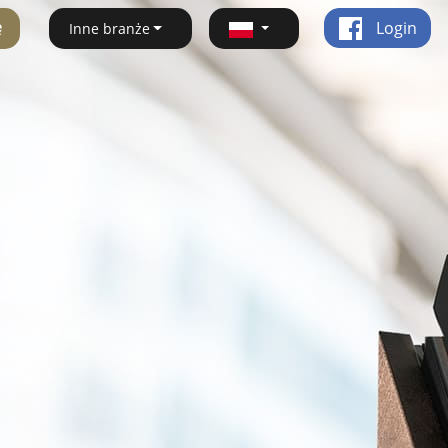
ę
Login
Inne branże