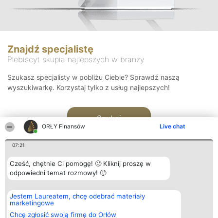
Znajdź specjalistę
Plebiscyt skupia najlepszych w branży
Szukasz specjalisty w pobliżu Ciebie? Sprawdź naszą
wyszukiwarkę. Korzystaj tylko z usług najlepszych!
Szukaj
ORŁY Finansów
Live chat
07:21
Cześć, chętnie Ci pomogę! 🙂 Kliknij proszę w
odpowiedni temat rozmowy! 🙂
Organizator plebiscytu
Plebiscyt
Kontakt
Jestem Laureatem, chcę odebrać materiały
Bright Side Solutions sp. z o.
Laureaci
Kontakt
marketingowe
o. sp. k.
Lista
ul. Ruska 22
wszystkich
Chcę zgłosić swoją firmę do Orłów