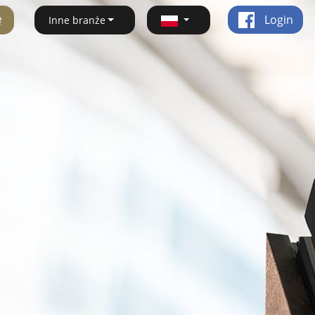
ę
Login
Inne branże