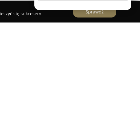
Sprawdź
ieszyć się sukcesem.
 Oddział w Poznaniu
to wieloletnia multiagencja oferująca szerokie
owe, obecna na rynku od 2006 roku.
 się w opracowywaniu kompleksowych rozwiązań z
acuje z licznymi uznanymi towarzystwami, dzięki
y wielu ubezpieczycieli. Klienci korzystający z
aniu mają możliwość wyboru propozycji
idualnych potrzeb i preferencji, co pomaga
połączenie zakresu ochrony i ceny.
dukty ubezpieczeniowe, obejmujące między