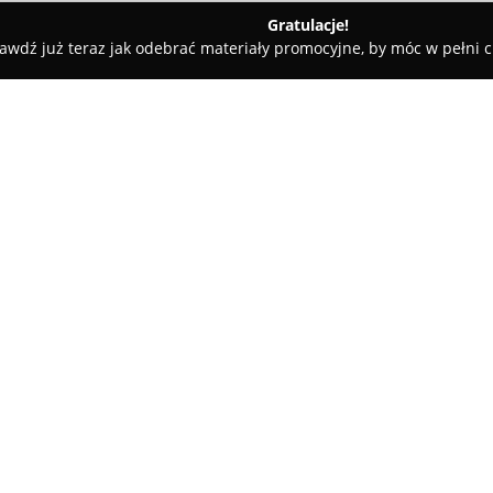
Gratulacje!
awdź już teraz jak odebrać materiały promocyjne, by móc w pełni c
miany Walut, Leasing Samochodowy - Poznań
Diamond Finance I
niu
O firmie:
Diamond Finance w Poznaniu
usługi ubezpieczeniowo-finans
Przedsiębiorstwo specjalizuje
zakresu ubezpieczeń i współpr
czemu zapewnia dostęp do ofert
usług Diamond Finance w Pozn
dostosowanych do swoich indyw
znaleźć najbardziej optymalne 
Firma oferuje różnorodne pro