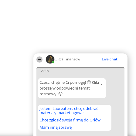
ORŁY Finansów
Live chat
20:09
Cześć, chętnie Ci pomogę! 🙂 Kliknij
proszę w odpowiedni temat
rozmowy! 🙂
Jestem Laureatem, chcę odebrać
materiały marketingowe
Chcę zgłosić swoją firmę do Orłów
Mam inną sprawę