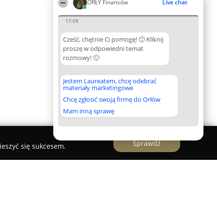
ORŁY Finansów
Live chat
17:09
Cześć, chętnie Ci pomogę! 🙂 Kliknij
proszę w odpowiedni temat
rozmowy! 🙂
Jestem Laureatem, chcę odebrać
materiały marketingowe
Chcę zgłosić swoją firmę do Orłów
Mam inną sprawę
Sprawdź
ieszyć się sukcesem.
ranicy Kielce