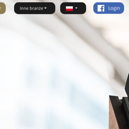
ę
Login
Inne branże