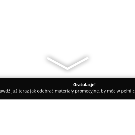
Gratulacje!
awdź już teraz jak odebrać materiały promocyjne, by móc w pełni c
iany Walut, Leasing Samochodowy - Kielce
Zwrot Podatku z Zag