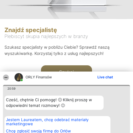
Znajdź specjalistę
Plebiscyt skupia najlepszych w branży
Szukasz specjalisty w pobliżu Ciebie? Sprawdź naszą
wyszukiwarkę. Korzystaj tylko z usług najlepszych!
Szukaj
ORŁY Finansów
Live chat
20:59
Cześć, chętnie Ci pomogę! 🙂 Kliknij proszę w
odpowiedni temat rozmowy! 🙂
Organizator plebiscytu
Plebiscyt
Kontakt
Jestem Laureatem, chcę odebrać materiały
Bright Side Solutions sp. z o.
Laureaci
Kontakt
marketingowe
o. sp. k.
Lista
ul. Ruska 22
wszystkich
Chcę zgłosić swoją firmę do Orłów