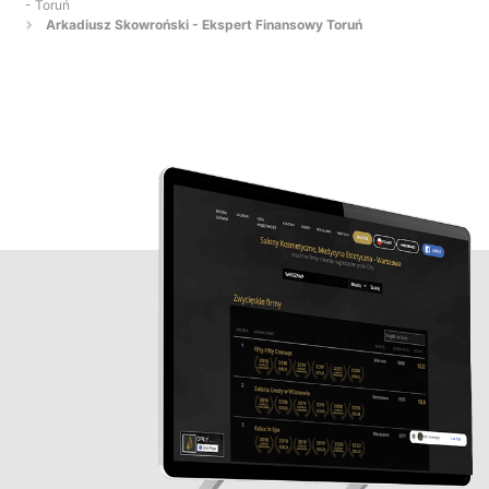
- Toruń
Arkadiusz Skowroński - Ekspert Finansowy Toruń