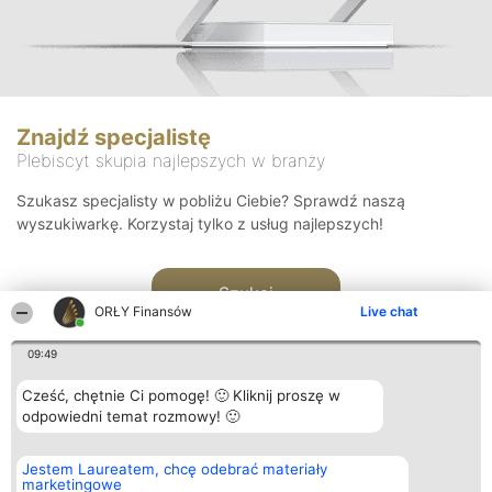
Znajdź specjalistę
Plebiscyt skupia najlepszych w branży
Szukasz specjalisty w pobliżu Ciebie? Sprawdź naszą
wyszukiwarkę. Korzystaj tylko z usług najlepszych!
Szukaj
ORŁY Finansów
Live chat
09:49
Cześć, chętnie Ci pomogę! 🙂 Kliknij proszę w
odpowiedni temat rozmowy! 🙂
Organizator plebiscytu
Plebiscyt
Kontakt
Jestem Laureatem, chcę odebrać materiały
Bright Side Solutions sp. z o.
Laureaci
Kontakt
marketingowe
o. sp. k.
Lista