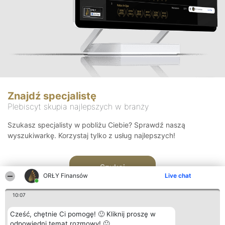
Znajdź specjalistę
Plebiscyt skupia najlepszych w branży
Szukasz specjalisty w pobliżu Ciebie? Sprawdź naszą
wyszukiwarkę. Korzystaj tylko z usług najlepszych!
Szukaj
ORŁY Finansów
Live chat
10:07
Cześć, chętnie Ci pomogę! 🙂 Kliknij proszę w
odpowiedni temat rozmowy! 🙂