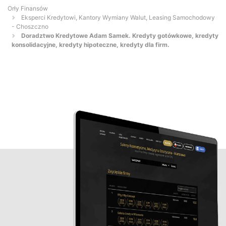
Orły Finansów
Eksperci Kredytowi, Kantory Wymiany Walut, Leasing Samochodowy
- Choszczno
Doradztwo Kredytowe Adam Samek. Kredyty gotówkowe, kredyty
konsolidacyjne, kredyty hipoteczne, kredyty dla firm.