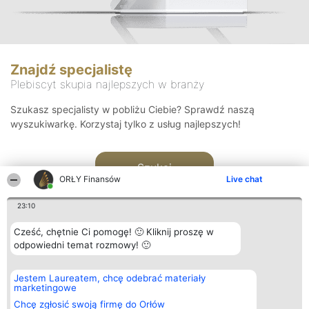
Znajdź specjalistę
Plebiscyt skupia najlepszych w branży
Szukasz specjalisty w pobliżu Ciebie? Sprawdź naszą
wyszukiwarkę. Korzystaj tylko z usług najlepszych!
Szukaj
ORŁY Finansów
Live chat
23:10
Cześć, chętnie Ci pomogę! 🙂 Kliknij proszę w
odpowiedni temat rozmowy! 🙂
Organizator plebiscytu
Plebiscyt
Kontakt
Jestem Laureatem, chcę odebrać materiały
Bright Side Solutions sp. z o.
Laureaci
Kontakt
marketingowe
o. sp. k.
Lista
ul. Ruska 22
wszystkich
Chcę zgłosić swoją firmę do Orłów