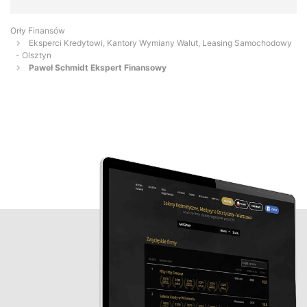
Orły Finansów
Eksperci Kredytowi, Kantory Wymiany Walut, Leasing Samochodowy
- Olsztyn
Paweł Schmidt Ekspert Finansowy