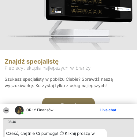
Znajdź specjalistę
Plebiscyt skupia najlepszych w branży
Szukasz specjalisty w pobliżu Ciebie? Sprawdź naszą
wyszukiwarkę. Korzystaj tylko z usług najlepszych!
Szukaj
ORŁY Finansów
Live chat
08:46
Cześć, chętnie Ci pomogę! 🙂 Kliknij proszę w