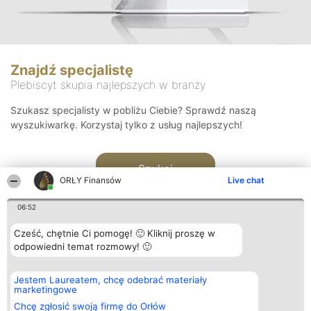
Znajdź specjalistę
Plebiscyt skupia najlepszych w branży
Szukasz specjalisty w pobliżu Ciebie? Sprawdź naszą
wyszukiwarkę. Korzystaj tylko z usług najlepszych!
Szukaj
ORŁY Finansów
Live chat
06:52
Cześć, chętnie Ci pomogę! 🙂 Kliknij proszę w
odpowiedni temat rozmowy! 🙂
Organizator plebiscytu
Plebiscyt
Kontakt
Jestem Laureatem, chcę odebrać materiały
Bright Side Solutions sp. z o.
Laureaci
Kontakt
marketingowe
o. sp. k.
Lista
ul. Ruska 22
wszystkich
Chcę zgłosić swoją firmę do Orłów