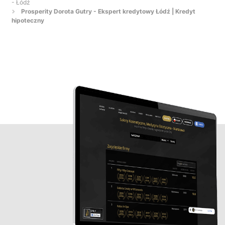
- Łódź
Prosperity Dorota Gutry - Ekspert kredytowy Łódź | Kredyt
hipoteczny