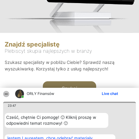
Znajdź specjalistę
Plebiscyt skupia najlepszych w branży
Szukasz specjalisty w pobliżu Ciebie? Sprawdź naszą
wyszukiwarkę. Korzystaj tylko z usług najlepszych!
Szukaj
ORŁY Finansów
Live chat
23:47
Cześć, chętnie Ci pomogę! 🙂 Kliknij proszę w
odpowiedni temat rozmowy! 🙂
Organizator plebiscytu
Plebiscyt
Kontakt
Jestem Laureatem, chcę odebrać materiały
Bright Side Solutions sp. z o.
Laureaci
Kontakt