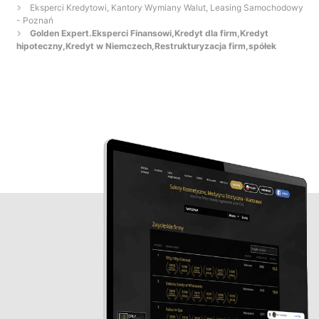
Eksperci Kredytowi, Kantory Wymiany Walut, Leasing Samochodowy
- Poznań
Golden Expert.Eksperci Finansowi,Kredyt dla firm,Kredyt
hipoteczny,Kredyt w Niemczech,Restrukturyzacja firm,spółek