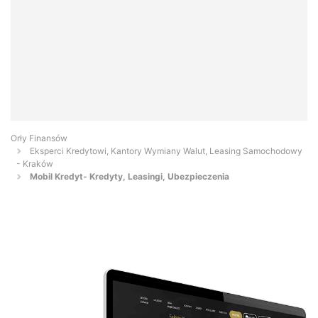
Orły Finansów
Eksperci Kredytowi, Kantory Wymiany Walut, Leasing Samochodowy
- Kraków
Mobil Kredyt- Kredyty, Leasingi, Ubezpieczenia