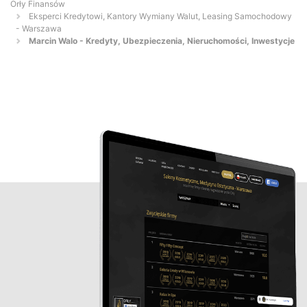
Orły Finansów
Eksperci Kredytowi, Kantory Wymiany Walut, Leasing Samochodowy
- Warszawa
Marcin Walo - Kredyty, Ubezpieczenia, Nieruchomości, Inwestycje