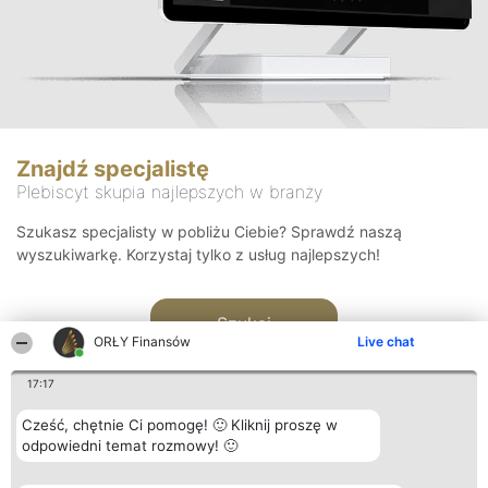
Znajdź specjalistę
Plebiscyt skupia najlepszych w branży
Szukasz specjalisty w pobliżu Ciebie? Sprawdź naszą
wyszukiwarkę. Korzystaj tylko z usług najlepszych!
Szukaj
ORŁY Finansów
Live chat
17:17
Cześć, chętnie Ci pomogę! 🙂 Kliknij proszę w
odpowiedni temat rozmowy! 🙂
Organizator plebiscytu
Plebiscyt
Kontakt