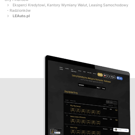
Eksperci Kredytowi, Kantory Wymiany Walut, Leasing Samochodowy
- Radzionków
LEAuto.pl