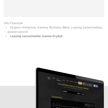
Orły Finansów
Eksperci Kredytowi, Kantory Wymiany Walut, Leasing Samochodowy
- powiat sanocki
Leasing samochodów Joanna Grydyk