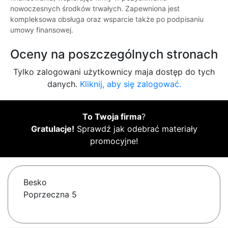
nowoczesnych środków trwałych. Zapewniona jest
kompleksowa obsługa oraz wsparcie także po podpisaniu
umowy finansowej.
Oceny na poszczególnych stronach
Tylko zalogowani użytkownicy maja dostęp do tych
danych.
Kliknij, aby się zalogować.
To Twoja firma
?
Gratulacje!
Sprawdź jak odebrać materiały
promocyjne!
Besko
Poprzeczna 5