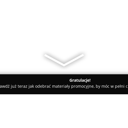
Gratulacje!
awdź już teraz jak odebrać materiały promocyjne, by móc w pełni c
miany Walut, Leasing Samochodowy - Wrocław
LeasingPoint.pl