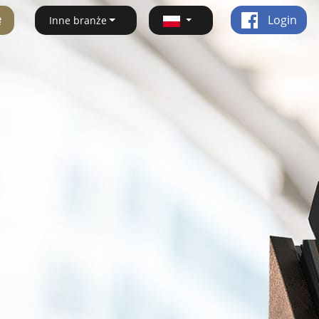
ę
Login
Inne branże