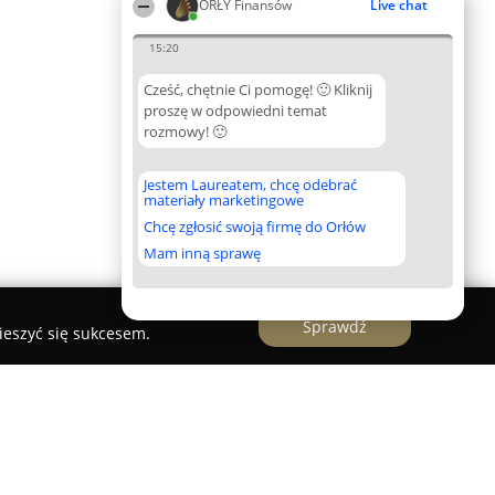
ORŁY Finansów
Live chat
15:20
Cześć, chętnie Ci pomogę! 🙂 Kliknij
proszę w odpowiedni temat
rozmowy! 🙂
Jestem Laureatem, chcę odebrać
materiały marketingowe
Chcę zgłosić swoją firmę do Orłów
Mam inną sprawę
Sprawdź
ieszyć się sukcesem.