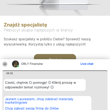
Znajdź specjalistę
Plebiscyt skupia najlepszych w branży
Szukasz specjalisty w pobliżu Ciebie? Sprawdź naszą
wyszukiwarkę. Korzystaj tylko z usług najlepszych!
Szukaj
ORŁY Finansów
Live chat
08:28
Cześć, chętnie Ci pomogę! 🙂 Kliknij proszę w
odpowiedni temat rozmowy! 🙂
Organizator plebiscytu
Plebiscyt
Kontakt
Jestem Laureatem, chcę odebrać materiały
Bright Side Solutions sp. z o.
Laureaci
Kontakt
marketingowe
o. sp. k.
Lista
ul. Ruska 22
wszystkich
Chcę zgłosić swoją firmę do Orłów