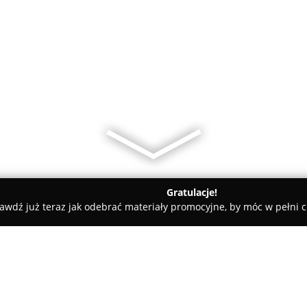
Gratulacje!
awdź już teraz jak odebrać materiały promocyjne, by móc w pełni c
iany Walut, Leasing Samochodowy - Katowice
Afimo - Twój ek