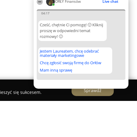
ORŁY Finansów
Live chat
04:17
Cześć, chętnie Ci pomogę! 🙂 Kliknij
proszę w odpowiedni temat
rozmowy! 🙂
Jestem Laureatem, chcę odebrać
materiały marketingowe
Chcę zgłosić swoją firmę do Orłów
Mam inną sprawę
Sprawdź
ieszyć się sukcesem.
spert kredytowy