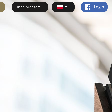
ę
Login
Inne branże