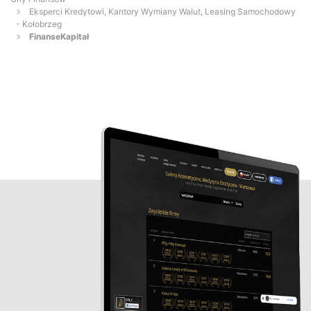
Eksperci Kredytowi, Kantory Wymiany Walut, Leasing Samochodowy
- Kołobrzeg
FinanseKapitał