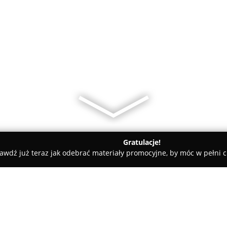
Gratulacje!
awdź już teraz jak odebrać materiały promocyjne, by móc w pełni c
miany Walut, Leasing Samochodowy - Tarnów
Heron Finance