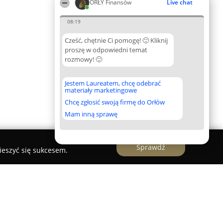
ORŁY Finansów
Live chat
08:19
Cześć, chętnie Ci pomogę! 🙂 Kliknij
proszę w odpowiedni temat
rozmowy! 🙂
Jestem Laureatem, chcę odebrać
materiały marketingowe
Chcę zgłosić swoją firmę do Orłów
Mam inną sprawę
Sprawdź
ieszyć się sukcesem.