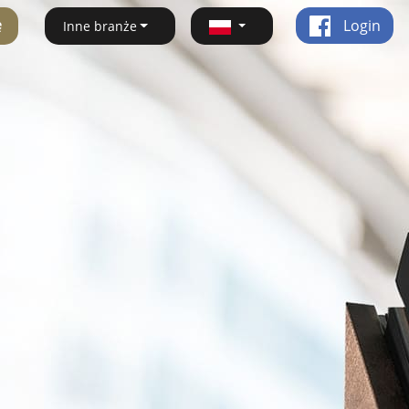
ę
Login
Inne branże