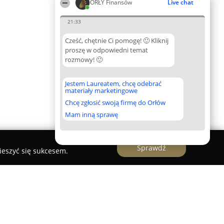
ORŁY Finansów
Live chat
21:33
Cześć, chętnie Ci pomogę! 🙂 Kliknij
proszę w odpowiedni temat
rozmowy! 🙂
Jestem Laureatem, chcę odebrać
materiały marketingowe
Chcę zgłosić swoją firmę do Orłów
Mam inną sprawę
Sprawdź
ieszyć się sukcesem.