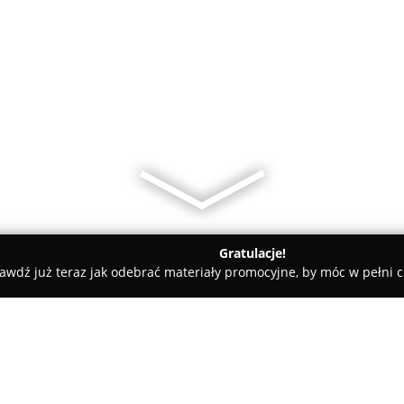
Gratulacje!
awdź już teraz jak odebrać materiały promocyjne, by móc w pełni c
iany Walut, Leasing Samochodowy - Gliwice
Parypa Finanse