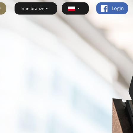
ę
Login
Inne branże