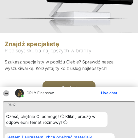
Znajdź specjalistę
Plebiscyt skupia najlepszych w branży
Szukasz specjalisty w pobliżu Ciebie? Sprawdź naszą
wyszukiwarkę. Korzystaj tylko z usług najlepszych!
Szukaj
ORŁY Finansów
Live chat
07:17
Cześć, chętnie Ci pomogę! 🙂 Kliknij proszę w
odpowiedni temat rozmowy! 🙂
Organizator plebiscytu
Plebiscyt
Kontakt
Jestem Laureatem, chcę odebrać materiały
Bright Side Solutions sp. z o.
Laureaci
Kontakt