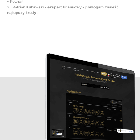
- Poznań
Adrian Kukawski • ekspert finansowy • pomogam znaleźć
najlepszy kredyt