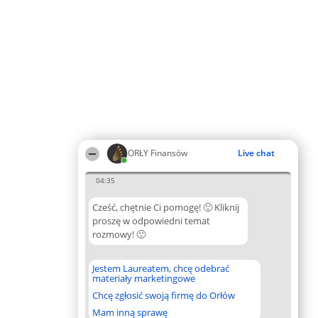
ORŁY Finansów
Live chat
04:35
Cześć, chętnie Ci pomogę! 🙂 Kliknij
proszę w odpowiedni temat
rozmowy! 🙂
Jestem Laureatem, chcę odebrać
materiały marketingowe
Chcę zgłosić swoją firmę do Orłów
Mam inną sprawę