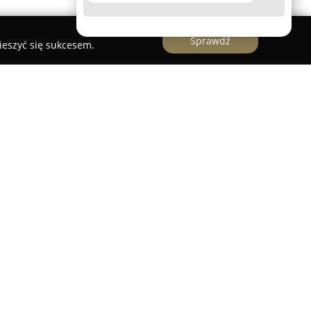
Sprawdź
ieszyć się sukcesem.
owy Karol Adamowski
amowski
to specjalista z wieloletnim
nsowej, oferujący wszechstronne wsparcie w
h, gotówkowych oraz ubezpieczeń. Jego biuro
licy Przyokopowej 33, pełniąc funkcję doradczą
idualnie dopasowanych rozwiązań finansowych.
ynku finansowego Karol Adamowski efektywnie
 co pozwala na znalezienie najbardziej
entów. Firma opiera swoje działania na podejściu