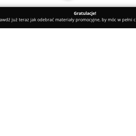
Gratulacje!
awdź już teraz jak odebrać materiały promocyjne, by móc w pełni c
miany Walut, Leasing Samochodowy - Warszawa
Ekspert Kredyt
i
O firmie:
Ekspert Kredytowy Karol Ad
doświadczeniem w branży fina
zakresie kredytów hipotecznyc
mieści się w Warszawie, przy u
dla osób poszukujących indyw
Dzięki rozległej znajomości r
porównuje oferty wielu banków,
korzystnych propozycji dla kli