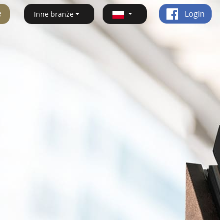
ę
Login
Inne branże