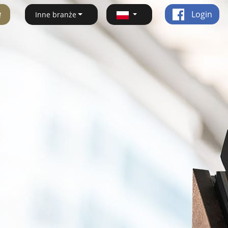
ę
Login
Inne branże