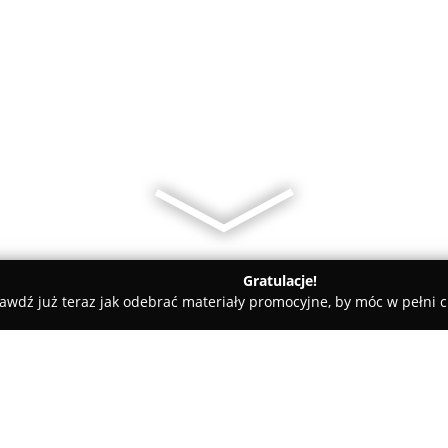
Gratulacje!
awdź już teraz jak odebrać materiały promocyjne, by móc w pełni c
miany Walut, Leasing Samochodowy - Leszno
Karolina Biedrzyń