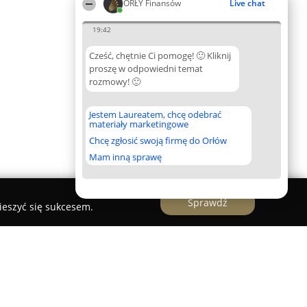
ORŁY Finansów
Live chat
19:42
Cześć, chętnie Ci pomogę! 🙂 Kliknij
proszę w odpowiedni temat
rozmowy! 🙂
Jestem Laureatem, chcę odebrać
materiały marketingowe
Chcę zgłosić swoją firmę do Orłów
Mam inną sprawę
Sprawdź
ieszyć się sukcesem.
ska Ekspert Finansowy