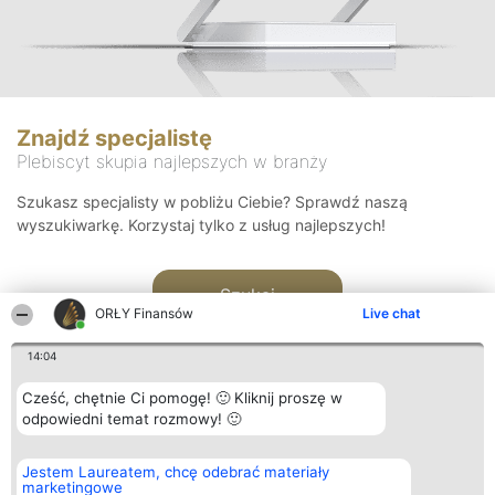
Znajdź specjalistę
Plebiscyt skupia najlepszych w branży
Szukasz specjalisty w pobliżu Ciebie? Sprawdź naszą
wyszukiwarkę. Korzystaj tylko z usług najlepszych!
Szukaj
ORŁY Finansów
Live chat
14:04
Cześć, chętnie Ci pomogę! 🙂 Kliknij proszę w
odpowiedni temat rozmowy! 🙂
Organizator plebiscytu
Plebiscyt
Kontakt
Jestem Laureatem, chcę odebrać materiały
Bright Side Solutions sp. z o.
Laureaci
Kontakt
marketingowe
o. sp. k.
Lista