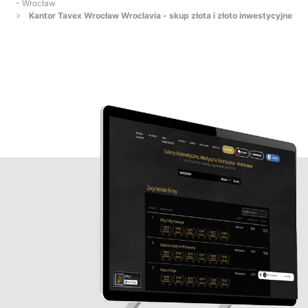
- Wrocław
Kantor Tavex Wrocław Wroclavia - skup złota i złoto inwestycyjne