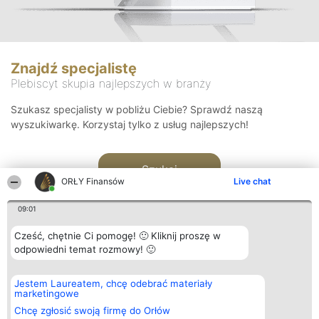
Znajdź specjalistę
Plebiscyt skupia najlepszych w branży
Szukasz specjalisty w pobliżu Ciebie? Sprawdź naszą
wyszukiwarkę. Korzystaj tylko z usług najlepszych!
Szukaj
ORŁY Finansów
Live chat
09:01
Cześć, chętnie Ci pomogę! 🙂 Kliknij proszę w
odpowiedni temat rozmowy! 🙂
Organizator plebiscytu
Plebiscyt
Kontakt
Jestem Laureatem, chcę odebrać materiały
Bright Side Solutions sp. z o.
Laureaci
Kontakt
marketingowe
o. sp. k.
Lista
ul. Ruska 22
wszystkich
Chcę zgłosić swoją firmę do Orłów
Wrocław 50-079
Laureatów