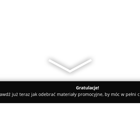
Gratulacje!
awdź już teraz jak odebrać materiały promocyjne, by móc w pełni c
miany Walut, Leasing Samochodowy - Wrocław
Kantor Kryptowal