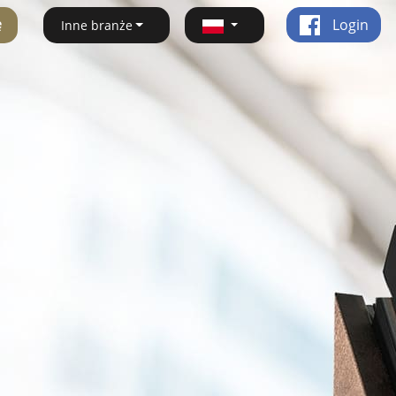
ę
Login
Inne branże