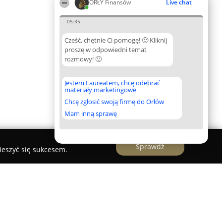
ORŁY Finansów
Live chat
05:35
Cześć, chętnie Ci pomogę! 🙂 Kliknij
proszę w odpowiedni temat
rozmowy! 🙂
Jestem Laureatem, chcę odebrać
materiały marketingowe
Chcę zgłosić swoją firmę do Orłów
Mam inną sprawę
Sprawdź
ieszyć się sukcesem.
ut Bitcoin - Cashify Wrocław