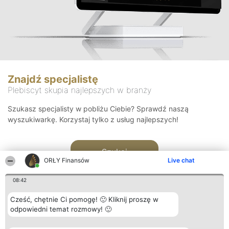
Znajdź specjalistę
Plebiscyt skupia najlepszych w branży
Szukasz specjalisty w pobliżu Ciebie? Sprawdź naszą
wyszukiwarkę. Korzystaj tylko z usług najlepszych!
Szukaj
ORŁY Finansów
Live chat
08:42
Cześć, chętnie Ci pomogę! 🙂 Kliknij proszę w
odpowiedni temat rozmowy! 🙂
Organizator plebiscytu
Plebiscyt
Kontakt