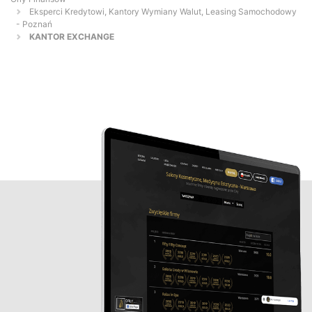
Eksperci Kredytowi, Kantory Wymiany Walut, Leasing Samochodowy
- Poznań
KANTOR EXCHANGE